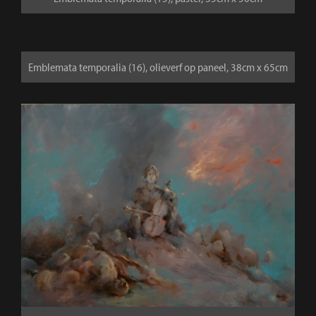
Emblemata temporalia (16), olieverf op paneel, 38cm x 65cm