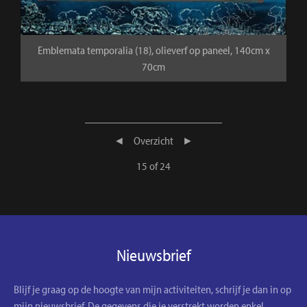
Emblemata temporalia (18), olieverf op paneel, 140cm x
70cm
◄
Overzicht
►
15 of 24
Nieuwsbrief
Blijf je graag op de hoogte van mijn activiteiten, schrijf je dan in op
mijn nieuwsbrief. De gegevens die je verstrekt worden enkel