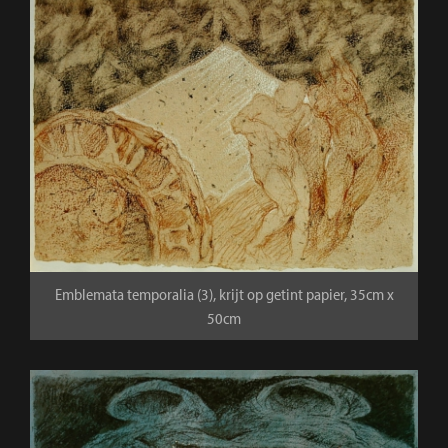
Emblemata temporalia (3), krijt op getint papier, 35cm x
50cm