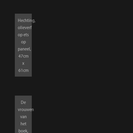
Hechting,
olieverf
op ets
op
paneel,
47cm
x
61cm
De
vrouwen
van
het
boek,