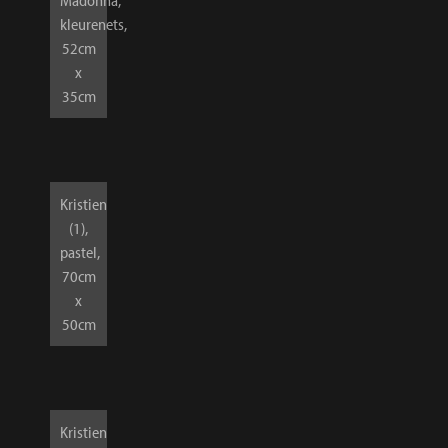
Madonna,
kleurenets,
52cm
x
35cm
Kristien
(1),
pastel,
70cm
x
50cm
Kristien