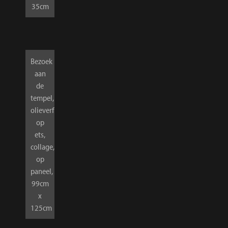
35cm
Bezoek
aan
de
tempel,
olieverf
op
ets,
collage,
op
paneel,
99cm
x
125cm