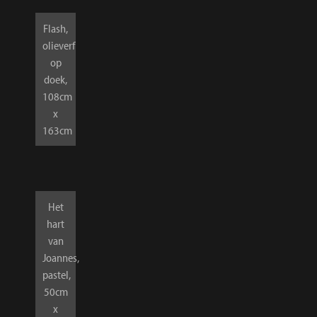
Flash,
olieverf
op
doek,
108cm
x
163cm
Het
hart
van
Joannes,
pastel,
50cm
x