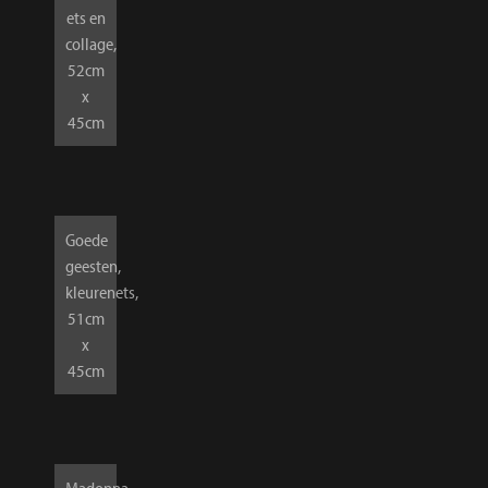
ets en
collage,
52cm
x
45cm
Goede
geesten,
kleurenets,
51cm
x
45cm