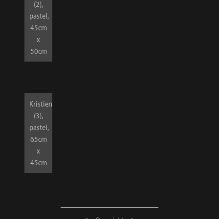
(2),
pastel,
45cm
x
50cm
Kristien
(3),
pastel,
65cm
x
45cm