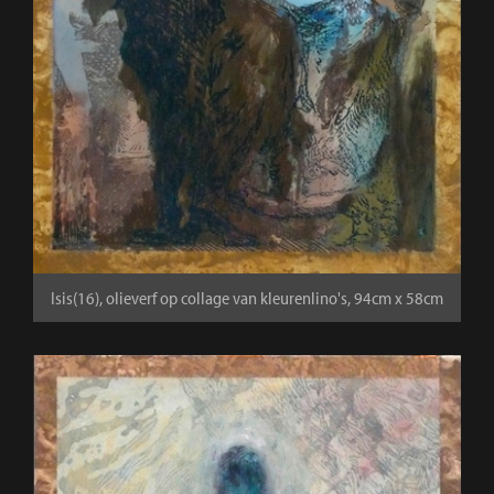
Isis(16), olieverf op collage van kleurenlino's, 94cm x 58cm