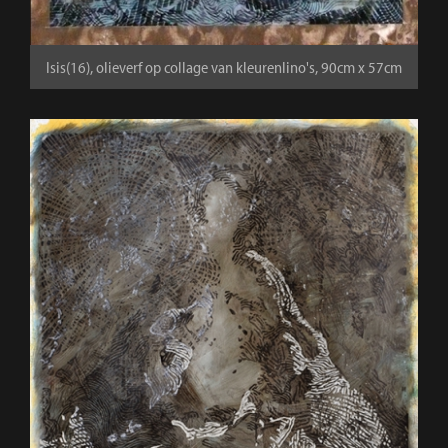
Isis(16), olieverf op collage van kleurenlino's, 90cm x 57cm