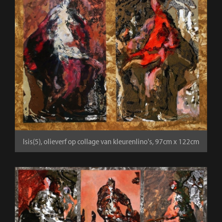
Isis(5), olieverf op collage van kleurenlino's, 97cm x 122cm