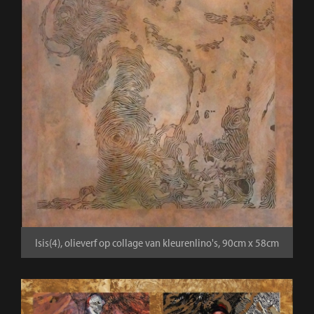
Isis(4), olieverf op collage van kleurenlino's, 90cm x 58cm