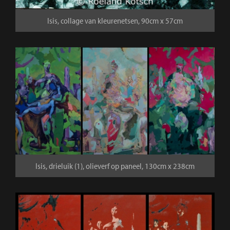
Isis, collage van kleurenetsen, 90cm x 57cm
Isis, drieluik (1), olieverf op paneel, 130cm x 238cm