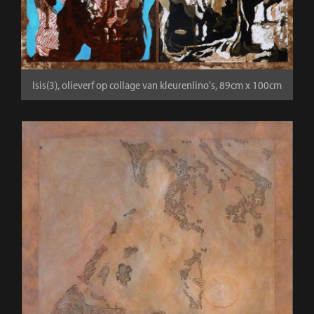
Isis(3), olieverf op collage van kleurenlino's, 89cm x 100cm