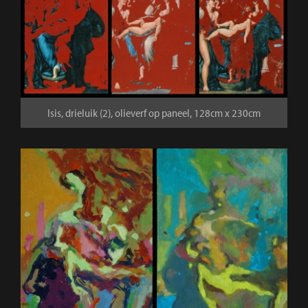
Isis, drieluik (2), olieverf op paneel, 128cm x 230cm