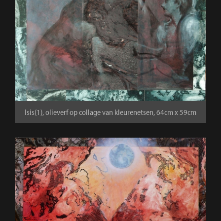
Isis(1), olieverf op collage van kleurenetsen, 64cm x 59cm