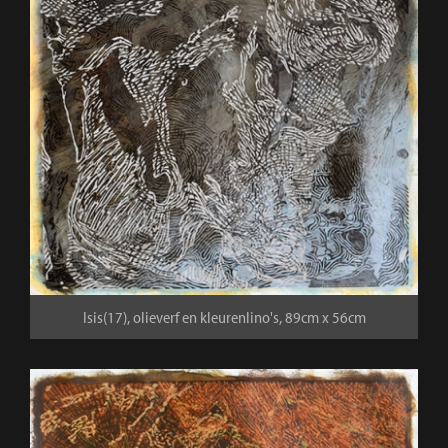
Isis(17), olieverf en kleurenlino's, 89cm x 56cm