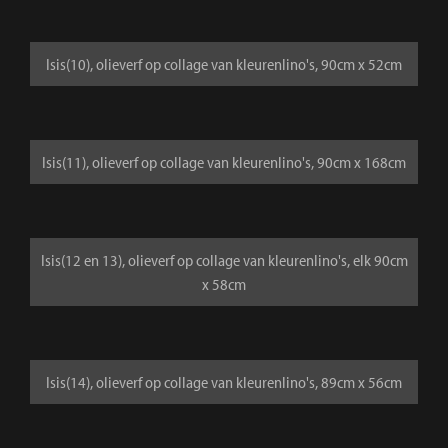
Isis(10), olieverf op collage van kleurenlino's, 90cm x 52cm
Isis(11), olieverf op collage van kleurenlino's, 90cm x 168cm
Isis(12 en 13), olieverf op collage van kleurenlino's, elk 90cm
x 58cm
Isis(14), olieverf op collage van kleurenlino's, 89cm x 56cm