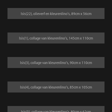
Isis(22), olieverf en kleurenlino's, 89cm x 56cm
Isis(1), collage van kleurenlino's, 145cm x 110cm
Isis(3), collage van kleurenlino's, 90cm x 110cm
Isis(4), collage van kleurenlino's, 85cm x 105cm
Isis(5), collage van kleurenlino's, 80cm x 62cm